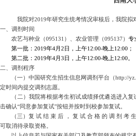
西南大
我院对
2019年研究生统考情况审核后，我院拟对农
一、调剂时间
农艺与种业（
095131）、农业管理（095137）
专
第一批：
2019年4月2日，上午12:00-晚上12:00；
第二批：
2019年4月3日，上午12:00-晚上12:00。
二、调剂程序
（一）中国研究生招生信息网调剂平台（
http
定时间内提交调剂志愿。
（二）我院将根据考生初试成绩择优遴选进入复
击确认
“同意参加复试”按钮并按时到校参加复试。
（三）复
试
结
束
后
，
复
试
合
格
的
调
剂
考
可取消待录取资格。
以上信息若与国家有关部门及教育部颁布的规定