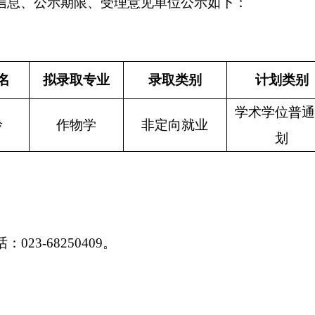
信息、公示期限、受理意见单位公示如下：
名
拟录取专业
录取类别
计划类别
学术学位普
玲
作物学
非定向就业
划
话：
023-68250409
。