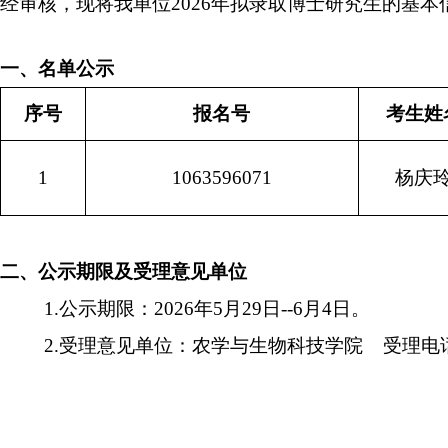
经审核，现将我单位
2026
年拟录取博士研究生的基本
一、名单公示
序号
报名号
考生姓
1
1063596071
杨庆
二、公示期限及受理意见单位
1.
公示期限：
2026
年
5
月
29
日
--6
月
4
日。
2.
受理意见单位：农学与生物科技学院
受理电