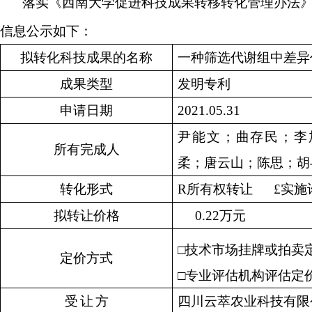
落实
《西南大学促进科技成果转移转化管理办法
信息公示如下：
拟转化科技成果的名称
一种筛选代谢组中差异
成果类型
发明专利
申请日期
2021.05.31
尹能文；曲存民；李
所有完成人
柔；唐云山；陈思；胡
转化形式
R
所有权转让
£
实施
拟转让价格
0.22
万元
□
技术市场挂牌或拍卖
定价方式
□
专业评估机构评估定
受
让
方
四川云萃农业科技有限