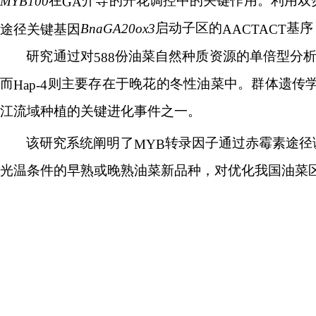
在
介导的开花调控中的关键作用。利用双
MYB100
GA
启动子区的
基序
BnaGA20ox3
途径关键基因
AACTACT
研究通过对
份油菜自然种质资源的单倍型分
588
而
则主要存在于晚花的冬性油菜中。群体遗传
Hap-4
江流域种植的关键进化事件之一。
该研究系统阐明了
转录因子通过赤霉素途径
MYB
光温条件的早熟或晚熟油菜新品种，对优化我国油菜