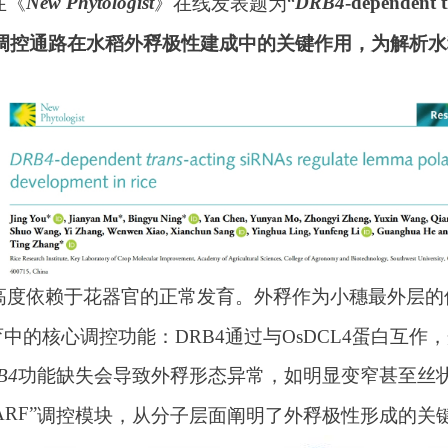
-dependent t
New
P
hy
t
ologist
DRB4
在《
》
在线发表
题为
“
调控通路
在
水稻外稃极性
建成中的关键作用
，为解析水
高度依赖于花器官的正常发育。外稃作为小穗最外层的
育中的核心调控功能：
DRB4
通过与
OsDCL4
蛋白互作，
B4
功能缺失会导致外稃形态异常，如明显变窄甚至丝
ARF”
调控模块，从分子层面阐明了外稃极性形成的关