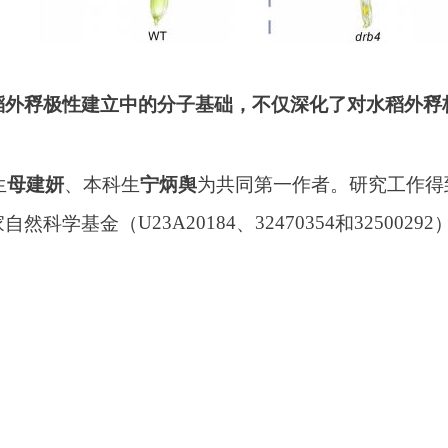
稻外稃极性建立中的分子基础，不仅深化了对
水稻外稃
生
、本科生
为共同第一作者。研究工作得
母建妍
宁炳舆
U23A20184
32470354
32500292
家自然科学基金
（
、
和