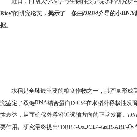
近日，西南大学农学与生物科技学院水稻
研究所
RNA
Rice
DRB4
”
的研究论文，
揭示了一条由
介导的小
。
据
水稻是全球最重要的粮食作物之一，其产量形成
RNA
究鉴定了双链
结合蛋白
DRB4
在水稻外稃极性发
DR
性表达，从而确保外稃沿近远轴方向的正常发育。
Os
-
OsDCL4
-
tasiR-ARF
-
要作用。研究
最终
提出
“DRB4