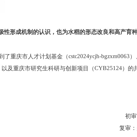
极性形成机制的认识，也为
水稻的形态改良和高产育
cstc2024ycjh-bgzxm0063
到了
重庆市人才计划基金
（
）
CYB25124
）
以及重庆市研究生科研与创新项目
（
）
的
初审
复审：