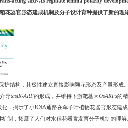
rans-acting siRNAs regulate lemma polarity developme
稻花器官形态建成机制及分子设计育种提供了新的理
保护结构，其极性建立直接影响颖花形态及
产量
形成
tasiR-ARF
OsARFs
介导
的
形成
，并维持下游靶基因
的精
RNA
状化，揭示了小
通路在单子叶植物花器官形态建成
键机制，拓展了人们对水稻花器官发育分子机制的理解