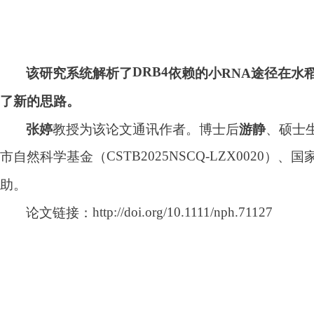
DRB4
该研究系统解析了
依赖的小
RNA
途径在水
了新的思路
。
教授为该论文通讯作者。博士后
、硕士
张婷
游静
CSTB2025NSCQ-LZX0020
市自然科学基金
（
）
、国
助。
http://doi.org/10.1111/nph.71127
论文链接：