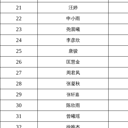
21
汪婷
22
申小雨
23
尧晨曦
24
李彦欣
25
唐骏
26
匡慧金
27
周君凤
28
张凝秋
29
张轩嘉
30
陈欣雨
31
曾曦瑶
32
徐唯杰