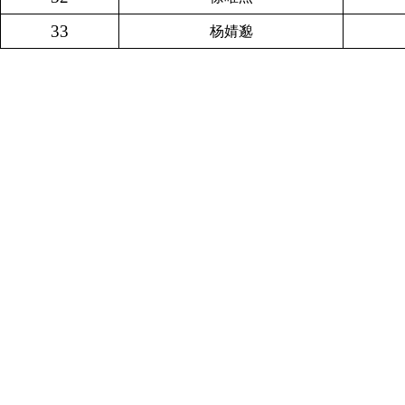
33
杨婧邈