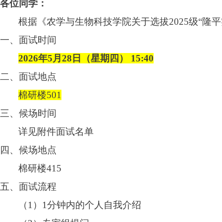
各位同学：
根据《农学与生物科技学院关于选拔
2025
级
“
隆平
一、面试时间
2026
年
5
月
28
日（星期四）
15:40
二、面试地点
棉研楼
501
三、候场时间
详见附件面试名单
四、候场地点
棉研楼
415
五、面试流程
（
1
）
1
分钟内的个人自我介绍