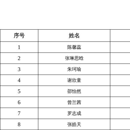
序号
姓名
1
陈馨蕊
2
张琳思晗
3
朱珂瑜
4
谢欣童
5
邵怡然
6
曾兰茜
7
罗志成
8
张皓天