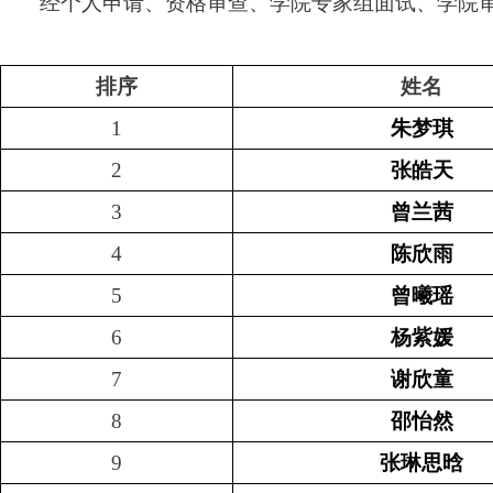
经个人申请、资格审查、学院专家组面试、学院审
排序
姓名
1
朱梦琪
2
张皓天
3
曾兰茜
4
陈欣雨
5
曾曦瑶
6
杨紫媛
7
谢欣童
8
邵怡然
9
张琳思晗