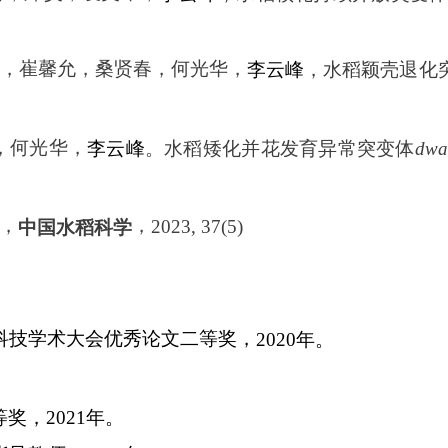
，崔馨允，桑贤春，何光华，
李云峰
，水稻颖壳退化
，何光华，
李云峰
。水稻矮化并花发育异常突变体
dwa
，
，
2023, 37(5)
中国水稻科学
科技学术大会优秀论文二等奖，
2020
年。
等奖，
2021
年。