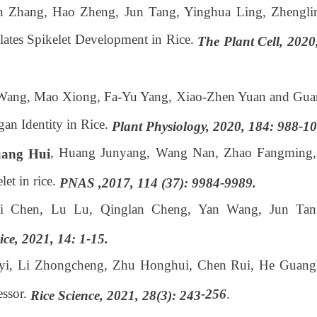
 Zhang, Hao Zheng, Jun Tang, Yinghua Ling, Zhengli
ates Spikelet Development in Rice.
The Plant Cell,
2020,
 Wang, Mao Xiong, Fa-Yu Yang, Xiao-Zhen Yuan and Gu
an Identity in Rice.
Plant Physiology, 2020, 184: 988-1
, Huang Junyang, Wang Nan, Zhao Fangming
ang Hui
let in rice.
PNAS ,2017, 114 (37): 9984-9989.
ui Chen, Lu Lu, Qinglan Cheng, Yan Wang, Jun Ta
ice, 2021, 14: 1-15.
iyi, Li Zhongcheng, Zhu Honghui, Chen Rui, He Guang
ssor.
-
256
.
Rice Science, 2021, 28(3): 243