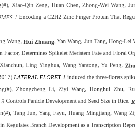
g(#), Xiao-Qin Zeng, Huan Chen, Zhong-Wei Wang, Jun
Encoding a C2H2 Zinc Finger Protein That Regul
UMES 1
ing Wang,
, Yan Wang, Jun Tang, Hong-Lei
Hui Zhuang
 Factor, Determines Spikelet Meristem Fate and Floral Org
Xianchun, Ling Yinghua, Wang Yantong, Yu Peng,
Zhu
induced the three-florets spike
2017)
LATERAL
FLORET
1
ang(#), Zhongcheng Li, Ziyi Wang, Honghui Zhu, R
Controls Panicle Development and Seed Size in Rice.
 3
R
an(#), Tang Jun, Yang Fayu, Huang Mingjiang, Wang Z
n Regulates Branch Development as a Transcription Repre