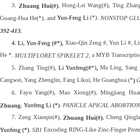
3.
, Hong-Lei Wang(#), Ting Zhan
Zhuang Hui(#)
(*).
Yun-Feng Li
Guang-Hua He(*), and
NONSTOP GL
392-413.
Xiao-Qin Zeng #, Yun Li #, L
4. Li, Yun-Feng (#*),
He *.
a MYB Transcription
MULTIFLORET
SPIKELET 2,
)
Ma Ling, Sang 
5. Zhang Ting(#),
Li Yunfeng(
#
*
,
Cangwei, Yang Zhenglin, Fang Likui, He Guanghua (*
(
)
Fayu Yang(#), Mao Xiong(#), Mingjiang Hu
6.
.
,
Yunfeng Li (*)
PANICLE APICAL ABORTION
Zhuang
7. Zeng Xiaoqin(#),
, Cheng Qingl
Zhuang Hui(#)
Encoding RING-Like Zinc-Finger Protei
Yunfeng (*).
SB1