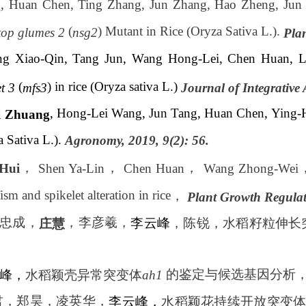
, Huan Chen, Ting Zhang, Jun Zhang, Hao Zheng, Jun
g
(
) Mutant in Rice (Oryza Sativa L.).
top glumes 2
nsg2
Pla
ng Xiao-Qin, Tang Jun, Wang Hong-Lei, Chen Huan, L
(
) in rice (Oryza sativa L.)
et 3
mfs3
Journal of Integrative
, Hong-Lei Wang, Jun Tang, Huan Chen, Ying-H
i Zhuang
a Sativa L.).
Agronomy, 2019, 9(2): 56.
，
，
，
Shen Ya-Lin
Chen Huan
Wang Zhong-Wei
Hui
sm and spikelet alteration in rice
，
Plant Growth Regulat
忠成，
，李彦羲，
李云峰
，陈锐，水稻籽粒伸长
庄慧
的鉴定与候选基因分析
峰，
水稻颖壳异常突变体
ah1
君，郑昊，凌英华，
李云峰，
水稻颖花持续开放突变