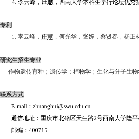
4.
李云
峰，
庄慧
，西南大学本科生学行论坛优秀
专利
李云峰，
，何光华，张婷，桑贤春，杨正
1.
庄慧
研究生招生专业
作物遗传育种；遗传学；植物学；生化与分子生物
联系方式
E-mail
：
zhuanghui@swu.edu.cn
通信地址：重庆市北碚区天生路
2
号西南大学隆平
邮编：
400715