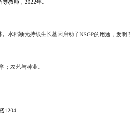
指导教师，
2022
年。
林。水稻颖壳持续生长基因启动子
NSGP
的用途，发明
学；农艺与种业。
楼
1204