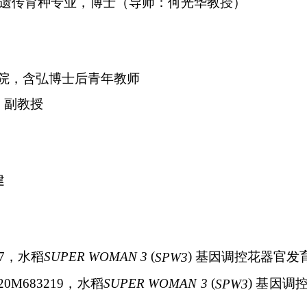
遗传育种专业，博士（导师：何光华教授）
院，含弘博士后青年教师
，副教授
建
(
)
7
，水稻
SUPER WOMAN 3
基因调控花器官发
SPW3
(
)
20M683219
，水稻
SUPER WOMAN 3
基因调
SPW3