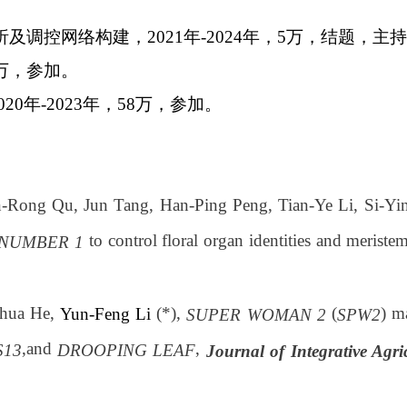
析及调控网络构建，
2021
年
-2024
年，
5
万，结题，主
万，参加。
020
年
-2023
年，
58
万，参加。
n-Rong Qu, Jun Tang, Han-Ping Peng, Tian-Ye Li, Si-Yi
to control floral organ identities and meristem
NUMBER
1
ghua He,
(*),
(
) m
Yun-Feng Li
SUPER WOMAN 2
SPW2
,and
,
S13
DROOPING
LEAF
Journal of Integrative Agri