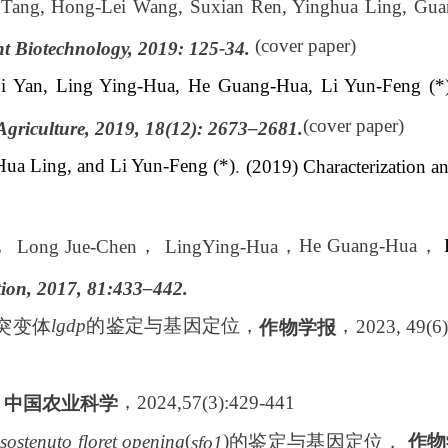
 Tang, Hong-Lei Wang, Suxian Ren, Yinghua Ling, Gu
(cover paper)
nt Biotechnology, 2019: 125-34.
i Yan, Ling Ying-Hua, He Guang-Hua, Li Yun-Feng (*
(cover paper)
 Agriculture, 2019, 18(12): 2673–2681.
ua Ling, and Li Yun-Feng (*)
.
(2019)
Characterization a
，
，
，
He Guang-Hua
，
Long Jue-Chen
LingYing-Hua
ion, 2017, 81:433–442.
的鉴定与基因定位，
，
突变体
lgdp
2023, 49(6)
作物学报
，
，
2024,57(3):429-441
中国农业科学
(
)
体
sostenuto floret opening
的鉴定与基因定位，
作物
sfo1