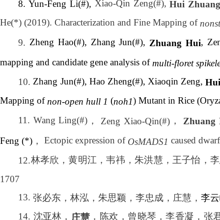
Xiao-Qin Zeng(#),
8. Yun-Feng Li(#),
Hui Zhuan
He(*) (2019). Characterization and Fine Mapping of
nons
Zheng Hao(#), Zhang Jun(#),
, Ze
9.
Zhuang Hui
mapping and candidate gene analysis of
multi-floret spikel
Zhang Jun(#), Hao Zheng(#), Xiaoqin Zeng,
10.
Hu
Mapping of
(
) Mutant in Rice (Oryz
non-open hull 1
noh1
11.
Wang Ling(#)
，
，
Zeng Xiao-Qin(#)
Zhuang 
Ectopic expression of
caused dwarfi
Feng (*)
，
OsMADS1
林孝欣，黄明江，韦祎，朱洪慧，王子怡，李
12.
1707
13.
张必东，林泓，朱思颖，李忠成，庄慧，
李云
14.
沈亚林，
，陈欢，曾晓琴，李香凝，张
庄慧