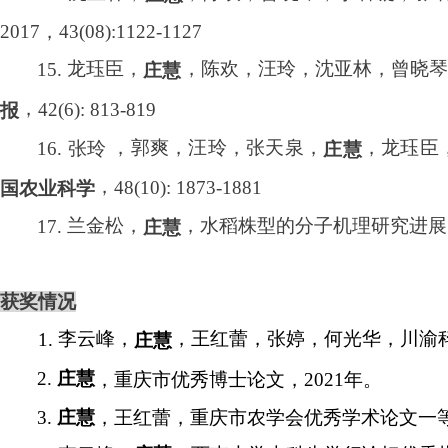
2017
，
43(08):1122-1127
龙珏臣，
，陈欢，汪玲，沈亚林，曾晓琴
15.
庄慧
，
42(6): 813-819
报
，郭爽，汪玲，张天泉，
，龙珏臣
16.
张玲
庄慧
，
48(10): 1873-1881
国农业科学
兰金松，
，水稻株型的分子机理研究进展
17.
庄慧
获奖情况
李云峰，
，王红蕾，张婷，何光华，川渝
1.
庄慧
2.
庄慧
，重庆市优秀博士论文，
2021
年。
3.
庄慧
，王红蕾，重庆市农学会优秀学术论文一