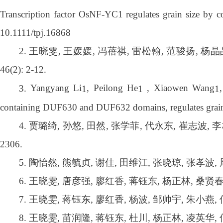
Transcription factor OsNF-YC1 regulates grain size by c
10.1111/tpj.16868
2.
王晓雯
,
王媛媛
,
冯蓓祺
,
雷松翰
,
范骏扬
,
杨晶
46(2): 2-12.
Yangyang Li
, Peilong He
, Xiaowen Wang
3.
1
1
1
containing DUF630 and DUF632 domains, regulates grain s
4.
贾璐绮
,
孙悠
,
田然
,
张学菲
,
代永东
,
崔志波
,
李
2306.
5.
陶怡然
,
熊毓贞
,
谢佳
,
田维江
,
张晓琼
,
张孝波
,
6.
王晓雯
,
唐彦强
,
廖红香
,
蒋钰东
,
杨正林
,
桑贤
7.
王晓雯
,
蒋钰东
,
廖红香
,
杨波
,
邹帅宇
,
朱小燕
,
8.
王晓雯
,
苗润隆
,
蒋钰东
,
杜川
,
杨正林
,
凌英华
,