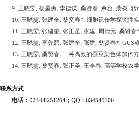
9.
王晓雯
,
杨星勇
,
李德谋
,
桑贤春
,
佘容
,
裴炎
.
转
10.
王晓雯
,
张建奎
,
桑贤春
*.
细胞遗传学探究性
11.
王晓雯
,
张建奎
,
张正圣
,
张建
,
周清元
,
桑贤春
12.
王晓雯
,
李先碧
,
张建奎
,
张建
,
桑贤春
*. GUS
13.
王晓雯
,
桑贤春
.
一种高效的蚕豆染色体加倍
14.
王晓雯
,
桑贤春
,
张正圣
,
王季春
.
高等学校农
联系方式
电话：
023-68251264
；
QQ
：
834545106