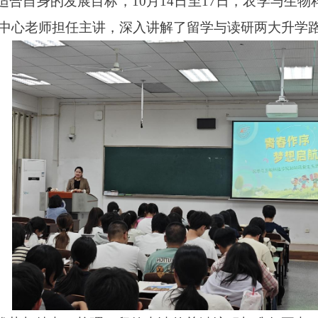
适合自身的发展目标，
10月14日至17日，农学与生
中心
老师
担任主讲
，
深入讲解了留学与读研两大升学