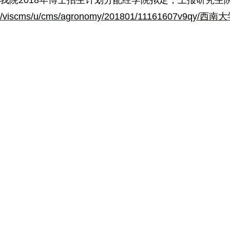
/viscms/u/cms/agronomy/201801/11161607